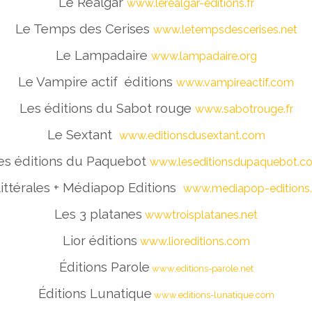
Le Réalgar
www.lerealgar-editions.fr
Le Temps des Cerises
www.letempsdescerises.net
Le Lampadaire
www.lampadaire.org
Le Vampire actif éditions
www.vampireactif.com
Les éditions du Sabot rouge
www.sabotrouge.fr
Le Sextant
www.editionsdusextant.com
es éditions du Paquebot
www.leseditionsdupaquebot.c
ittérales + Médiapop Editions
www.mediapop-editions.
Les 3 platanes
wwwtroisplatanes.net
Lior éditions
www.lioreditions.com
Éditions Parole
www.editions-parole.net
Éditions Lunatique
www.editions-lunatique.com