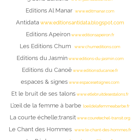
Editions Al Manar
www.editmanar.com
Antidata
www.editionsantidata.blogspot.com
Editions Apeiron
www.editionsapeiron.fr
Les Editions Chum
www.chumeditions.com
Editions du Jasmin
www.editions-du-jasmin.com
Editions du Canoë
www.editionsducanoe.fr
espaces & signes
www.espacesetsignes.com
Et le bruit de ses talons
www.etlebruitdesestalons.fr
L’œil de la femme à barbe
loeildelafemmeabarbe.fr
La courte échelle;transit
www.couretechel-transit.org
Le Chant des Hommes
www.le-chant-des-hommes.fr