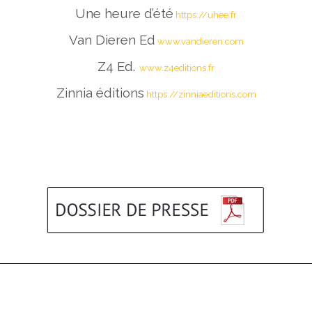
Une heure d’été
https://uhee.fr
Van Dieren Ed
www.vandieren.com
Z4 Ed.
www.z4editions.fr
Zinnia éditions
https://zinniaeditions.com