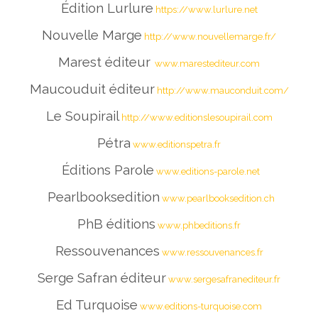
Édition Lurlure
https://www.lurlure.net
Nouvelle Marge
http://www.nouvellemarge.fr/
Marest éditeur
www.marestediteur.com
Maucouduit éditeur
http://www.mauconduit.com/
Le Soupirail
http://www.editionslesoupirail.com
Pétra
www.editionspetra.fr
Éditions Parole
www.editions-parole.net
Pearlbooksedition
www.pearlbooksedition.ch
PhB éditions
www.phbeditions.fr
Ressouvenances
www.ressouvenances.fr
Serge Safran éditeur
www.sergesafranediteur.fr
Ed Turquoise
www.editions-turquoise.com