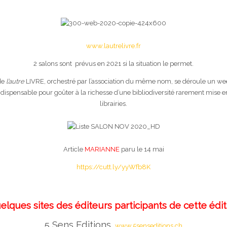
www.lautrelivre.fr
2 salons sont prévus en 2021 si la situation le permet.
de
l’autre
LIVRE, orchestré par l’association du même nom, se déroule un w
spensable pour goûter à la richesse d’une bibliodiversité rarement mise en
librairies.
Article
MARIANNE
paru le 14 mai
https://cutt.ly/yyWfb8K
elques sites des éditeurs participants de cette édi
5 Sens Editions
www.5senseditions.ch