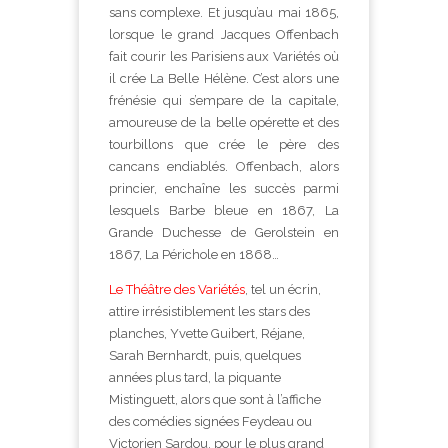
sans complexe. Et jusqu’au mai 1865,
lorsque le grand Jacques Offenbach
fait courir les Parisiens aux Variétés où
il crée La Belle Hélène. C’est alors une
frénésie qui s’empare de la capitale,
amoureuse de la belle opérette et des
tourbillons que crée le père des
cancans endiablés. Offenbach, alors
princier, enchaîne les succès parmi
lesquels Barbe bleue en 1867, La
Grande Duchesse de Gerolstein en
1867, La Périchole en 1868…
Le Théâtre des Variétés
, tel un écrin,
attire irrésistiblement les stars des
planches, Yvette Guibert, Réjane,
Sarah Bernhardt, puis, quelques
années plus tard, la piquante
Mistinguett, alors que sont à l’affiche
des comédies signées Feydeau ou
Victorien Sardou, pour le plus grand