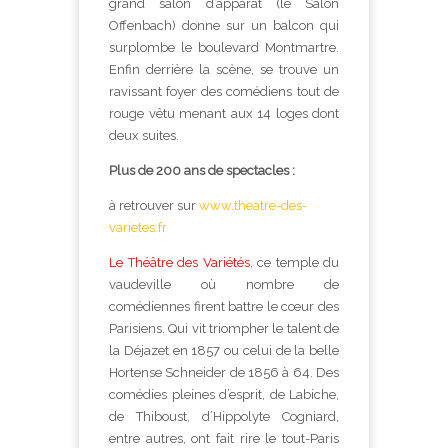
grand salon d’apparat (le Salon
Offenbach) donne sur un balcon qui
surplombe le boulevard Montmartre.
Enfin derrière la scène, se trouve un
ravissant foyer des comédiens tout de
rouge vêtu menant aux 14 loges dont
deux suites.
Plus de 200 ans de spectacles :
à retrouver sur
www.theatre-des-
varietes.fr
Le Théâtre des Variétés
, ce temple du
vaudeville où nombre de
comédiennes firent battre le cœur des
Parisiens. Qui vit triompher le talent de
la Déjazet en 1857 ou celui de la belle
Hortense Schneider de 1856 à 64. Des
comédies pleines d’esprit, de Labiche,
de Thiboust, d’Hippolyte Cogniard,
entre autres, ont fait rire le tout-Paris