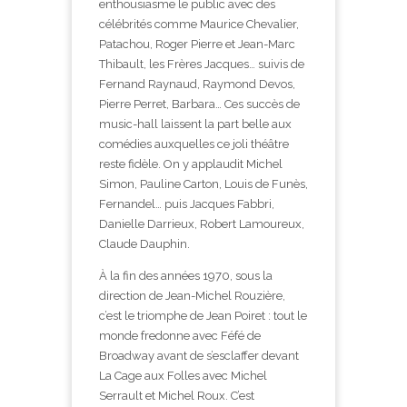
enthousiasme le public avec des
célébrités comme Maurice Chevalier,
Patachou, Roger Pierre et Jean-Marc
Thibault, les Frères Jacques… suivis de
Fernand Raynaud, Raymond Devos,
Pierre Perret, Barbara… Ces succès de
music-hall laissent la part belle aux
comédies auxquelles ce joli théâtre
reste fidèle. On y applaudit Michel
Simon, Pauline Carton, Louis de Funès,
Fernandel… puis Jacques Fabbri,
Danielle Darrieux, Robert Lamoureux,
Claude Dauphin.
À la fin des années 1970, sous la
direction de Jean-Michel Rouzière,
c’est le triomphe de Jean Poiret : tout le
monde fredonne avec Féfé de
Broadway avant de s’esclaffer devant
La Cage aux Folles avec Michel
Serrault et Michel Roux. C’est