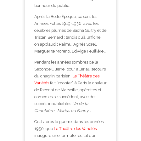
bonheur du public.
Après la Belle Époque, ce sont les
Années Folles 1919-1936, avec les
célèbres plumes de Sacha Guitry et de
Tristan Bernard ; tandis qu’à l’affiche,
on applaudit Raimu, Agnès Sorel,
Marguerite Moreno, Edwige Feuillère…
Pendant les années sombres de la
Seconde Guerre, pour aller au secours
du chagrin parisien,
Le Théâtre des
Variétés
fait “monter” à Paris la chaleur
de l’accent de Marseille, opérettes et
comédies se succèdent, avec des
succès inoubliables
Un de la
Canebière , Marius ou Fanny …
C’est après la guerre, dans les années
1950, que
Le Théâtre des Variétés
inaugure une formule récital qui