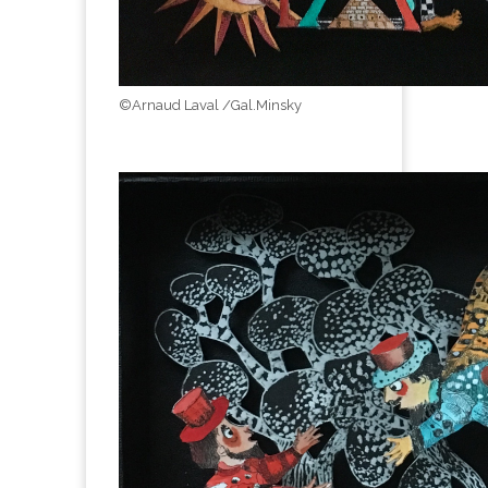
©Arnaud Laval /Gal.Minsky