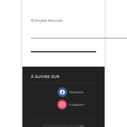
©Woytek Mazurek
À SUIVRE SUR
Facebook
Instagram
©ChristinePaulvé-site by
lisa