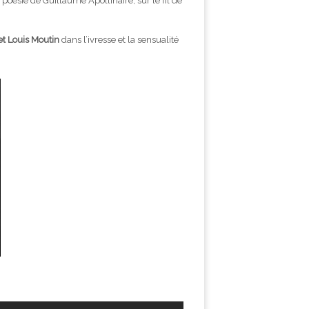
 poésie de Guillaume Apollinaire, sur le fil de
et Louis Moutin
dans l’ivresse et la sensualité