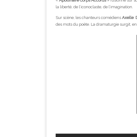
«
Apollinaire Corps Accords
» fusionne sur s
la liberté, de l’iconoclaste, de l’imagination.
Sur scène, les chanteurs comédiens
Axelle
des mots du poète. La dramaturgie surgit, e