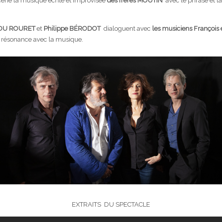
cène la musique écrite et improvisée
des frères MOUTIN
avec le phrasé et la
 DU ROURET
et
Philippe BÉRODOT
dialoguent avec
les musiciens François 
n résonance avec la musique.
EXTRAITS DU SPECTACLE