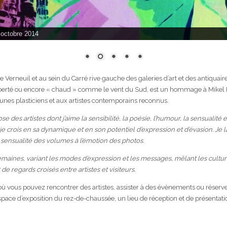
 octobre 2014
ue Verneuil et au sein du Carré rive gauche des galeries d’art et des antiqu
iberté ou encore « chaud » comme le vent du Sud, est un hommage à Mikel La
jeunes plasticiens et aux artistes contemporains reconnus.
se des artistes dont j’aime la sensibilité, la poésie, l’humour, la sensualité 
r je crois en sa dynamique et en son potentiel d’expression et d’évasion. Je
la sensualité des volumes à l’émotion des photos.
maines, variant les modes d’expression et les messages, mêlant les cultures 
 regards croisés entre artistes et visiteurs.
é où vous pouvez rencontrer des artistes, assister à des évènements ou réserv
’espace d’exposition du rez-de-chaussée, un lieu de réception et de présentati