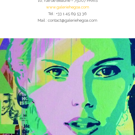
16, rue de Beaune – 75007 PARIS
www.galeriehegoa.com
Tèl : +33 1 45 69 53 36
Mail : contact@galeriehegoa.com