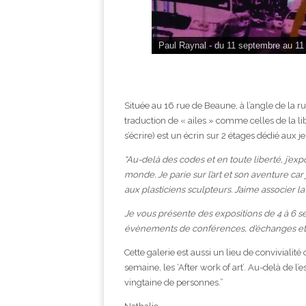
Paul Raynal - du 11 septembre au 11
Située au 16 rue de Beaune, à l’angle de la r
traduction de « ailes » comme celles de la l
s’écrire) est un écrin sur 2 étages dédié aux 
“Au-delà des codes et en toute liberté, j’expo
monde. Je parie sur l’art et son aventure ca
aux plasticiens sculpteurs. J’aime associer 
Je vous présente des expositions de 4 à 6 se
évènements de conférences, d’échanges et de
Cette galerie est aussi un lieu de convivialit
semaine, les ‘After work of art’. Au-delà de l
vingtaine de personnes.”